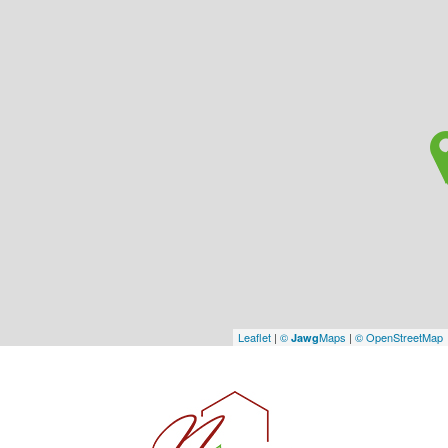
Leaflet
|
©
Maps
|
© OpenStreetMap
Jawg