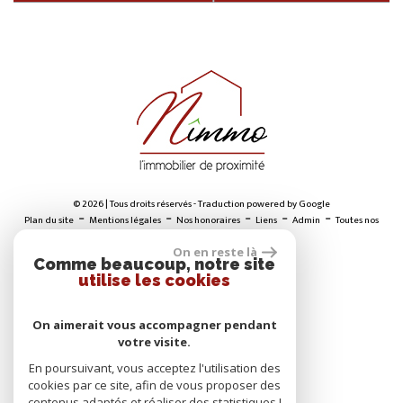
© 2026 | Tous droits réservés - Traduction powered by Google
-
-
-
-
-
Plan du site
Mentions légales
Nos honoraires
Liens
Admin
Toutes nos
annonces
On en reste là
Comme beaucoup, notre site
utilise les cookies
ADHÉRENTS
On aimerait vous accompagner pendant
votre visite.
En poursuivant, vous acceptez l'utilisation des
cookies par ce site, afin de vous proposer des
contenus adaptés et réaliser des statistiques !