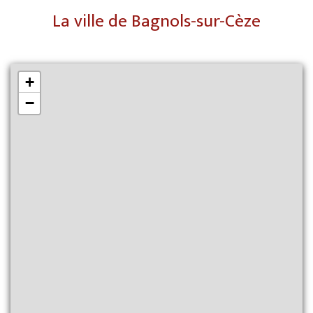
La ville de Bagnols-sur-Cèze
+
−