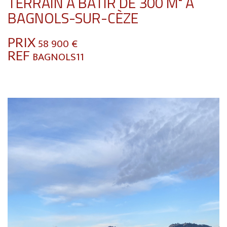
TERRAIN À BÂTIR DE 300 M² À
BAGNOLS-SUR-CÈZE
PRIX
58 900
€
REF
BAGNOLS11