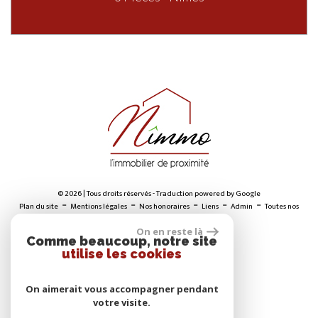
© 2026 | Tous droits réservés - Traduction powered by Google
-
-
-
-
-
Plan du site
Mentions légales
Nos honoraires
Liens
Admin
Toutes nos
annonces
On en reste là
Comme beaucoup, notre site
utilise les cookies
ADHÉRENTS
On aimerait vous accompagner pendant
votre visite.