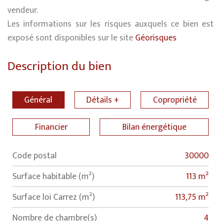
vendeur.
Les informations sur les risques auxquels ce bien est
exposé sont disponibles sur le site
Géorisques
Description du bien
Général
Détails +
Copropriété
Financier
Bilan énergétique
Code postal
30000
Label
Value
Surface habitable (m²)
113 m²
Surface loi Carrez (m²)
113,75 m²
Nombre de chambre(s)
4