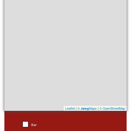
Leaflet
|
©
Maps
|
© OpenStreetMap
Jawg
Bar