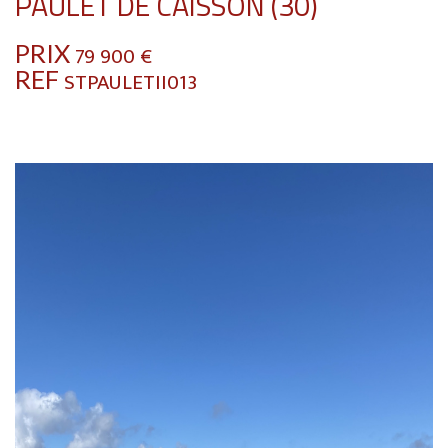
PAULET DE CAISSON (30)
PRIX
79 900
€
REF
STPAULETII013