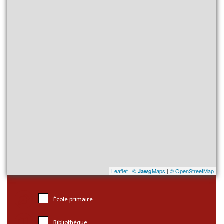
Leaflet
|
©
Maps
|
© OpenStreetMap
Jawg
École primaire
Bibliothèque