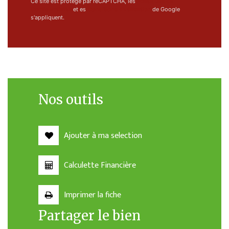
Ce site est protégé par reCAPTCHA, les
Politiques de
Confidentialité
et es
Conditions d'utilisation
de Google
s'appliquent.
Nos outils
Ajouter à ma selection
Calculette Financière
Imprimer la fiche
Partager le bien