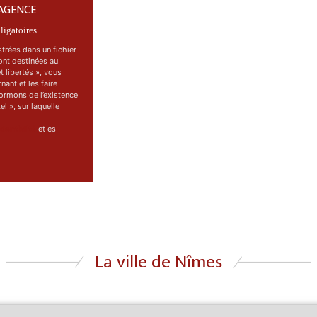
AGENCE
igatoires
strées dans un fichier
ont destinées au
 libertés », vous
ant et les faire
ormons de l’existence
l », sur laquelle
dentialité
et es
La ville de Nîmes