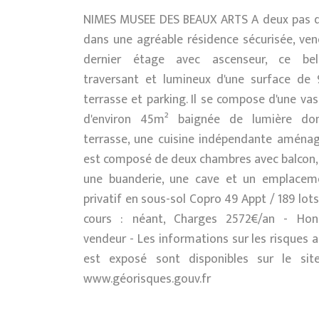
NIMES MUSEE DES BEAUX ARTS A deux pas du
dans une agréable résidence sécurisée, ven
dernier étage avec ascenseur, ce be
traversant et lumineux d'une surface de
terrasse et parking. Il se compose d'une vas
d'environ 45m² baignée de lumière do
terrasse, une cuisine indépendante aménagé
est composé de deux chambres avec balcon, u
une buanderie, une cave et un emplacem
privatif en sous-sol Copro 49 Appt / 189 lot
cours : néant, Charges 2572€/an - Hon
vendeur - Les informations sur les risques 
est exposé sont disponibles sur le sit
www.géorisques.gouv.fr