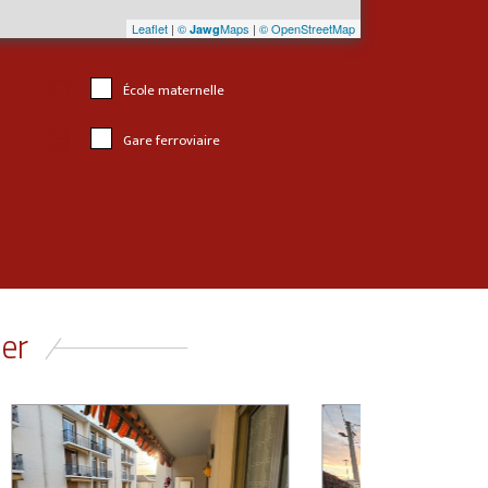
Leaflet
|
©
Maps
|
© OpenStreetMap
Jawg
École maternelle
Gare ferroviaire
ser