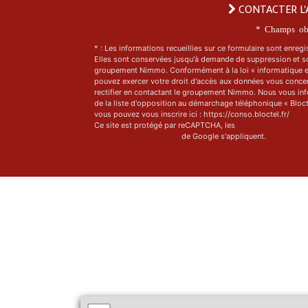
CONTACTER L'
* Champs obl
* : Les informations recueillies sur ce formulaire sont enregi
Elles sont conservées jusqu'à demande de suppression et s
groupement Nimmo. Conformément à la loi « informatique et
pouvez exercer votre droit d'accès aux données vous concern
rectifier en contactant le groupement Nimmo. Nous vous inf
de la liste d'opposition au démarchage téléphonique « Blocte
vous pouvez vous inscrire ici : https://conso.bloctel.fr/
Ce site est protégé par reCAPTCHA, les
Politiques de Confi
Conditions d'utilisation
de Google s'appliquent.