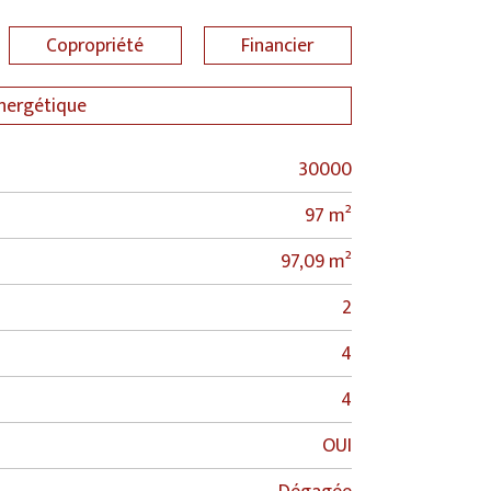
Copropriété
Financier
énergétique
30000
97 m²
97,09 m²
2
4
4
OUI