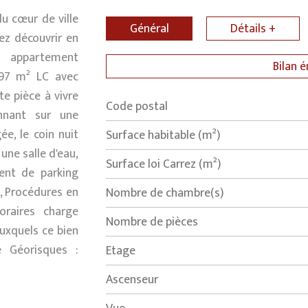
 cœur de ville
Général
Détails +
ez découvrir en
l appartement
Bilan 
 97 m² LC avec
te pièce à vivre
Code postal
Label
Value
nnant sur une
e, le coin nuit
Surface habitable (m²)
ne salle d'eau,
Surface loi Carrez (m²)
ent de parking
s, Procédures en
Nombre de chambre(s)
oraires charge
Nombre de pièces
auxquels ce bien
e Géorisques :
Etage
Ascenseur