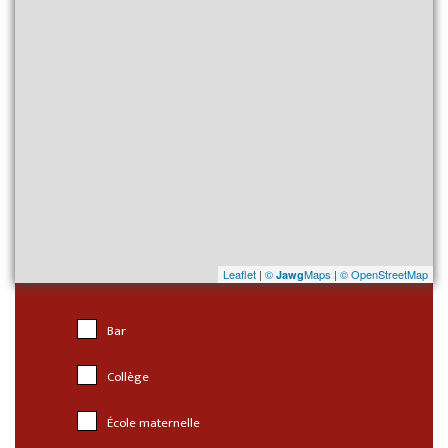
Leaflet
|
©
Maps
|
© OpenStreetMap
Jawg
Bar
Collège
École maternelle