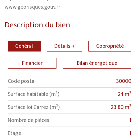
www.géorisques.gouv.fr
Description du bien
Général
Détails +
Copropriété
Financier
Bilan énergétique
Code postal
30000
Label
Value
Surface habitable (m²)
24 m²
Surface loi Carrez (m²)
23,80 m²
Nombre de pièces
1
Etage
1