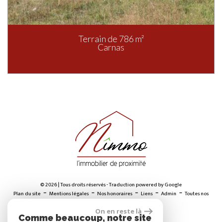
Terrain de 786 m²
Carnas
© 2026 | Tous droits réservés - Traduction powered by Google
-
-
-
-
-
Plan du site
Mentions légales
Nos honoraires
Liens
Admin
Toutes nos
annonces
On en reste là
Comme beaucoup, notre site