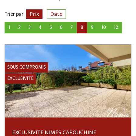
Prix
Date
Trier par
1
2
3
4
5
6
7
8
9
10
12
SOUS COMPROMIS
EXCLUSIVITÉ
EXCLUSIVITE NIMES CAPOUCHINE