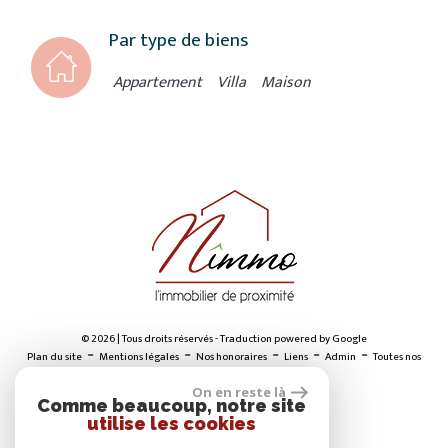
Par type de biens
Appartement
Villa
Maison
© 2026 | Tous droits réservés - Traduction powered by Google
-
-
-
-
-
Plan du site
Mentions légales
Nos honoraires
Liens
Admin
Toutes nos
annonces
On en reste là
Comme beaucoup, notre site
utilise les cookies
ADHÉRENTS