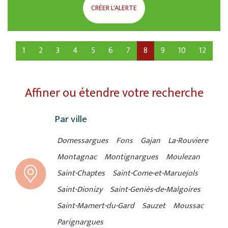
CRÉER L'ALERTE
1
2
3
4
5
6
7
8
9
10
12
Affiner ou étendre votre recherche
Par ville
Domessargues
Fons
Gajan
La-Rouviere
Montagnac
Montignargues
Moulezan
Saint-Chaptes
Saint-Come-et-Maruejols
Saint-Dionizy
Saint-Geniès-de-Malgoires
Saint-Mamert-du-Gard
Sauzet
Moussac
Parignargues